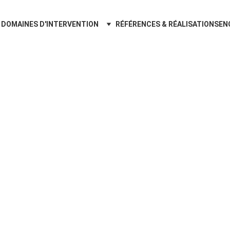
DOMAINES D'INTERVENTION
RÉFÉRENCES & RÉALISATIONS
EN
2/27/2026
4 min temps de lecture
échelles limnimétriques